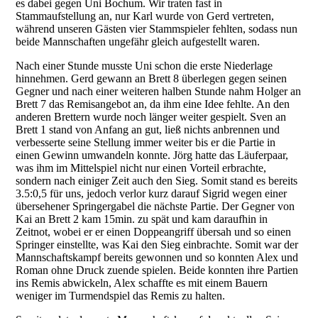
es dabei gegen Uni Bochum. Wir traten fast in
Stammaufstellung an, nur Karl wurde von Gerd vertreten,
während unseren Gästen vier Stammspieler fehlten, sodass nun
beide Mannschaften ungefähr gleich aufgestellt waren.
Nach einer Stunde musste Uni schon die erste Niederlage
hinnehmen. Gerd gewann an Brett 8 überlegen gegen seinen
Gegner und nach einer weiteren halben Stunde nahm Holger an
Brett 7 das Remisangebot an, da ihm eine Idee fehlte. An den
anderen Brettern wurde noch länger weiter gespielt. Sven an
Brett 1 stand von Anfang an gut, ließ nichts anbrennen und
verbesserte seine Stellung immer weiter bis er die Partie in
einen Gewinn umwandeln konnte. Jörg hatte das Läuferpaar,
was ihm im Mittelspiel nicht nur einen Vorteil erbrachte,
sondern nach einiger Zeit auch den Sieg. Somit stand es bereits
3.5:0,5 für uns, jedoch verlor kurz darauf Sigrid wegen einer
übersehener Springergabel die nächste Partie. Der Gegner von
Kai an Brett 2 kam 15min. zu spät und kam daraufhin in
Zeitnot, wobei er er einen Doppeangriff übersah und so einen
Springer einstellte, was Kai den Sieg einbrachte. Somit war der
Mannschaftskampf bereits gewonnen und so konnten Alex und
Roman ohne Druck zuende spielen. Beide konnten ihre Partien
ins Remis abwickeln, Alex schaffte es mit einem Bauern
weniger im Turmendspiel das Remis zu halten.