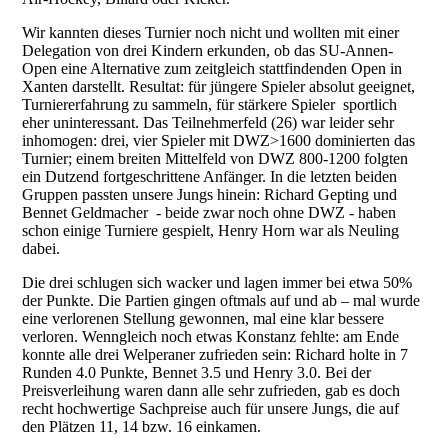
Wir kannten dieses Turnier noch nicht und wollten mit einer
Delegation von drei Kindern erkunden, ob das SU-Annen-
Open eine Alternative zum zeitgleich stattfindenden Open in
Xanten darstellt. Resultat: für jüngere Spieler absolut geeignet,
Turniererfahrung zu sammeln, für stärkere Spieler sportlich
eher uninteressant. Das Teilnehmerfeld (26) war leider sehr
inhomogen: drei, vier Spieler mit DWZ>1600 dominierten das
Turnier; einem breiten Mittelfeld von DWZ 800-1200 folgten
ein Dutzend fortgeschrittene Anfänger. In die letzten beiden
Gruppen passten unsere Jungs hinein: Richard Gepting und
Bennet Geldmacher - beide zwar noch ohne DWZ - haben
schon einige Turniere gespielt, Henry Horn war als Neuling
dabei.
Die drei schlugen sich wacker und lagen immer bei etwa 50%
der Punkte. Die Partien gingen oftmals auf und ab – mal wurde
eine verlorenen Stellung gewonnen, mal eine klar bessere
verloren. Wenngleich noch etwas Konstanz fehlte: am Ende
konnte alle drei Welperaner zufrieden sein: Richard holte in 7
Runden 4.0 Punkte, Bennet 3.5 und Henry 3.0. Bei der
Preisverleihung waren dann alle sehr zufrieden, gab es doch
recht hochwertige Sachpreise auch für unsere Jungs, die auf
den Plätzen 11, 14 bzw. 16 einkamen.