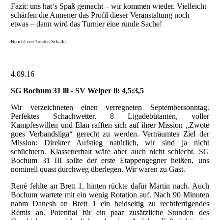
Fazit: uns hat‘s Spaß gemacht – wir kommen wieder. Vielleicht
schärfen die Annener das Profil dieser Veranstaltung noch
etwas – dann wird das Turnier eine runde Sache!
Bericht von Torsten Schaller
4.09.16
SG Bochum 31 lll - SV Welper ll: 4,5:3,5
Wir verzeichneten einen verregneten Septembersonntag.
Perfektes Schachwetter. 8 Ligadebütanten, voller
Kampfeswillen und Elan rafften sich auf ihrer Mission „Zwote
goes Verbandsliga“ gerecht zu werden. Verträumtes Ziel der
Mission: Direkter Aufstieg natürlich, wir sind ja nicht
schüchtern. Klassenerhalt wäre aber auch nicht schlecht. SG
Bochum 31 III sollte der erste Etappengegner heißen, uns
nominell quasi durchweg überlegen. Wir waren zu Gast.
René fehlte an Brett 1, hinten rückte dafür Martin nach. Auch
Bochum wartete mit ein wenig Rotation auf. Nach 90 Minuten
nahm Danesh an Brett 1 ein beidseitig zu rechtfertigendes
Remis an. Potential für ein paar zusätzliche Stunden des