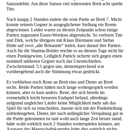
Saisondebüt. Am diese Saison viel rotierenden Brett acht spielte
Tim.
Nach knapp 2 Stunden endete die erste Partie an Brett 7. Michi
konnte seinem Gegner in ausgeglichener Stellung ein Remis
abgewinnen. Leider waren zu diesem Zeitpunkt schon einige
Partien zugunsten Essen-Werdens abgerutscht. So verloren Tim
und Dirk, welche übrigens mit Klaus Biermann und Stefan
Hütte auf zwei „alte Bekannte“ trafen, kurz darauf ihre Partien.
Auch für die Sharma-Brüder reichte es an diesem Tage nicht für
einen Punktgewinn. Lediglich Patrick sicherte sich gegen einen
nominell stärkeren Gegner noch das Unentschieden.
Zwischenstand: 5:1 gegen uns, dementsprechend war
vorübergehend auch die Stimmung etwas gedrückt.
Es verblieben noch Rene an Brett eins und Dieter an Brett
sechs. Beide Partien hätten noch lange weitergespielt werden
können, aber es kam anders. Rene, der sich bereits im
vermeintlich leicht besseren Endspiel befand, allerdings
aufgrund ungleicher Läufer keine Möglichkeit mehr sah das
Spiel für sich zu entscheiden, musste sich mit der Punkteteilung
zufriedengeben. Dieter, der nach anfänglicher Verspätung gut in
die Partie gekommen ist und wohl auch lange Zeit besser stand,
hätte wohl wirklich noch 2 Stunden weiterspielen können, am
Ausgang des Mannschaftskampfes hätte dies natürlich nichts