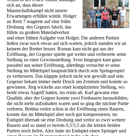
sich an, dass dieser
Mannschaftskampf nicht unsere
Erwartungen erfüllen würde. Holger
an Brett 7 reagierte auf eine frühe
Drohung des Gegners falsch, das
führte zu großem Materialverlust
und einer frühen Aufgabe von Holger. Die anderen Partien
ließen zwar noch etwas auf sich warten, jedoch standen wir an
keinem der Bretter besser. Roman kam nicht gut aus der
Eröffnung, der Gegener spielte gut weiter und verbeserte seine
Stellung zu einer Gewinnstellung. Sven hingegen kam ganz
passabel aus seiner Eröffnung, allerdings versuchte er seine
Stellung im Mittelspiel hauptsächlich durch sein Springerspiel
zu verbessern. Das klappte jedoch nicht wie gewollt und sein
Gegener bekam immer mehr Druck am Zentrum und konnte so
gewinnen. Jörg wickelte aus einer komplizierten Stellung, wo
beide etwas Angriff hatten, ins remis ab. Karl gewann eine
Qualität, aber der Gegner konnte zwei Freibauern herausbilden,
die nicht mehr aufzuhalten waren und so ging die nächste Partie
verloren. Bettina verlor schon in der Eröffnung einen Bauern,
konnte das im Mittelspiel aber noch gut kompensieren, im
Endspiel übersah sie eine Drohung und verlor so zwei weitere
Bauern und so stand es bereits 0,5:5,5 als die letzten beiden
Partien noch liefen. Alex hatte im Endspiel einen Springer und