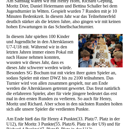
Am Samstag waren wir mit Henry Horn, Richard Gepting,
Moritz Dörr, Daniel Heiermann und Bettina Schaller bei dem
Jugendturnier in Witten. Gespielt wurden 7 Runden mit je 10
Minuten Bedenkzeit. In diesem Jahr war das Teilnehmerfeld
deutlich stärker als die letzten Jahre, also gingen wir mit keinen
hohen Erwartungen in das Schnellschachturnier.
In diesem Jahr spielten 100 Kinder
und Jugendliche in den Altersklassen
U7-U18 mit. Während wir in den
letzten Jahren immer einen Pokal mit
nach Hause nehmen konnten,
wussten wir dieses Jahr, dass es
dieses Jahr schwerer werden würde.
Besonders SG Bochum trat mit vielen ihrer guten Spieler an,
sodass Spieler mit einer DWZ bis zu 2100 teilnahmen. Das
Turnier wird von allen zusammen gespielt, nur am Ende
werden die Altersklassen getrennt gewertet. Das freut natürlich
die erfahreren Spieler, aber für viele jüngere bedeutet das erst
mal in den ersten Runden zu verlieren. So auch für Henry,
Moritz und Richard. Aber schon in den nächsten Runden holten
sich alle unsere Spieler die verdienten Punkte.
Am Ende hieß das für Henry 4 Punkte(33. Platz/7. Platz in der
U12), für Moritz 3 Punkte(55. Platz/6. Platz in der U9) und für