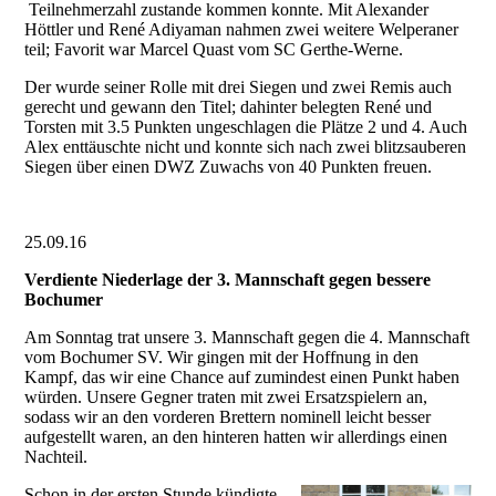
Teilnehmerzahl zustande kommen konnte. Mit Alexander
Höttler und René Adiyaman nahmen zwei weitere Welperaner
teil; Favorit war Marcel Quast vom SC Gerthe-Werne.
Der wurde seiner Rolle mit drei Siegen und zwei Remis auch
gerecht und gewann den Titel; dahinter belegten René und
Torsten mit 3.5 Punkten ungeschlagen die Plätze 2 und 4. Auch
Alex enttäuschte nicht und konnte sich nach zwei blitzsauberen
Siegen über einen DWZ Zuwachs von 40 Punkten freuen.
25.09.16
Verdiente Niederlage der 3. Mannschaft gegen bessere
Bochumer
Am Sonntag trat unsere 3. Mannschaft gegen die 4. Mannschaft
vom Bochumer SV. Wir gingen mit der Hoffnung in den
Kampf, das wir eine Chance auf zumindest einen Punkt haben
würden. Unsere Gegner traten mit zwei Ersatzspielern an,
sodass wir an den vorderen Brettern nominell leicht besser
aufgestellt waren, an den hinteren hatten wir allerdings einen
Nachteil.
Schon in der ersten Stunde kündigte