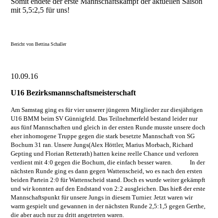
Somit endete der erste Mannschaftskampf der aktuellen Saison
mit 5,5:2,5 für uns!
Bericht von Bettina Schaller
10.09.16
U16 Bezirksmannschaftsmeisterschaft
Am Samstag ging es für vier unserer jüngeren Mitglieder zur diesjährigen
U16 BMM beim SV Günnigfeld. Das Teilnehmerfeld bestand leider nur
aus fünf Mannschaften und gleich in der ersten Runde musste unsere doch
eher inhomogene Truppe gegen die stark besetzte Mannschaft von SG
Bochum 31 ran. Unsere Jungs(Alex Höttler, Marius Morbach, Richard
Gepting und Florian Retterath) hatten keine reelle Chance und verloren
verdient mit 4:0 gegen die Bochum, die einfach besser waren. In der
nächsten Runde ging es dann gegen Wattenscheid, wo es nach den ersten
beiden Partein 2:0 für Wattenscheid stand. Doch es wurde weiter gekämpft
und wir konnten auf den Endstand von 2:2 ausgleichen. Das hieß der erste
Mannschaftspunkt für unsere Jungs in diesem Turnier. Jetzt waren wir
warm gespielt und gewannen in der nächsten Runde 2,5:1,5 gegen Gerthe,
die aber auch nur zu dritt angetreten waren.