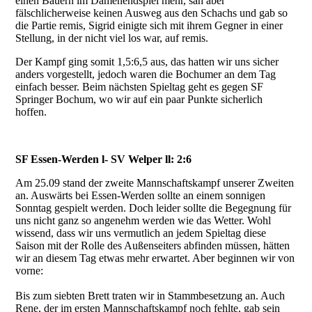
einen Bauern im Damenendspiel mehr, sah aber
fälschlicherweise keinen Ausweg aus den Schachs und gab so
die Partie remis, Sigrid einigte sich mit ihrem Gegner in einer
Stellung, in der nicht viel los war, auf remis.
Der Kampf ging somit 1,5:6,5 aus, das hatten wir uns sicher
anders vorgestellt, jedoch waren die Bochumer an dem Tag
einfach besser. Beim nächsten Spieltag geht es gegen SF
Springer Bochum, wo wir auf ein paar Punkte sicherlich
hoffen.
SF Essen-Werden l- SV Welper ll: 2:6
Am 25.09 stand der zweite Mannschaftskampf unserer Zweiten
an. Auswärts bei Essen-Werden sollte an einem sonnigen
Sonntag gespielt werden. Doch leider sollte die Begegnung für
uns nicht ganz so angenehm werden wie das Wetter. Wohl
wissend, dass wir uns vermutlich an jedem Spieltag diese
Saison mit der Rolle des Außenseiters abfinden müssen, hätten
wir an diesem Tag etwas mehr erwartet. Aber beginnen wir von
vorne:
Bis zum siebten Brett traten wir in Stammbesetzung an. Auch
Rene, der im ersten Mannschaftskampf noch fehlte, gab sein