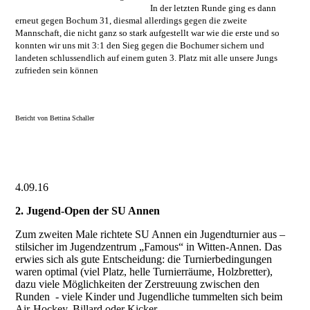
In der letzten Runde ging es dann
erneut gegen Bochum 31, diesmal allerdings gegen die zweite
Mannschaft, die nicht ganz so stark aufgestellt war wie die erste und so
konnten wir uns mit 3:1 den Sieg gegen die Bochumer sichern und
landeten schlussendlich auf einem guten 3. Platz mit alle unsere Jungs
zufrieden sein können
Bericht von Bettina Schaller
4.09.16
2. Jugend-Open der SU Annen
Zum zweiten Male richtete SU Annen ein Jugendturnier aus –
stilsicher im Jugendzentrum „Famous“ in Witten-Annen. Das
erwies sich als gute Entscheidung: die Turnierbedingungen
waren optimal (viel Platz, helle Turnierräume, Holzbretter),
dazu viele Möglichkeiten der Zerstreuung zwischen den
Runden - viele Kinder und Jugendliche tummelten sich beim
Air-Hockey, Billard oder Kicker.