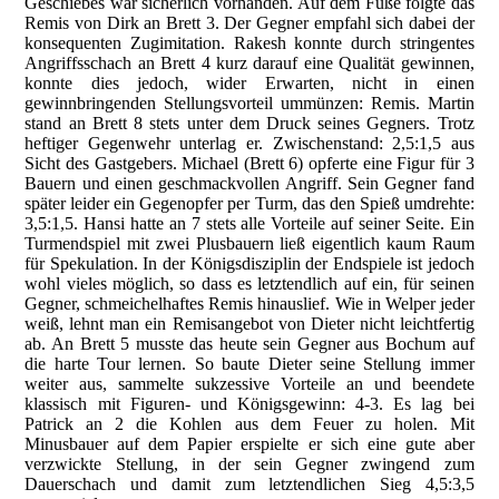
Geschiebes war sicherlich vorhanden. Auf dem Fuße folgte das
Remis von Dirk an Brett 3. Der Gegner empfahl sich dabei der
konsequenten Zugimitation. Rakesh konnte durch stringentes
Angriffsschach an Brett 4 kurz darauf eine Qualität gewinnen,
konnte dies jedoch, wider Erwarten, nicht in einen
gewinnbringenden Stellungsvorteil ummünzen: Remis. Martin
stand an Brett 8 stets unter dem Druck seines Gegners. Trotz
heftiger Gegenwehr unterlag er. Zwischenstand: 2,5:1,5 aus
Sicht des Gastgebers. Michael (Brett 6) opferte eine Figur für 3
Bauern und einen geschmackvollen Angriff. Sein Gegner fand
später leider ein Gegenopfer per Turm, das den Spieß umdrehte:
3,5:1,5. Hansi hatte an 7 stets alle Vorteile auf seiner Seite. Ein
Turmendspiel mit zwei Plusbauern ließ eigentlich kaum Raum
für Spekulation. In der Königsdisziplin der Endspiele ist jedoch
wohl vieles möglich, so dass es letztendlich auf ein, für seinen
Gegner, schmeichelhaftes Remis hinauslief. Wie in Welper jeder
weiß, lehnt man ein Remisangebot von Dieter nicht leichtfertig
ab. An Brett 5 musste das heute sein Gegner aus Bochum auf
die harte Tour lernen. So baute Dieter seine Stellung immer
weiter aus, sammelte sukzessive Vorteile an und beendete
klassisch mit Figuren- und Königsgewinn: 4-3. Es lag bei
Patrick an 2 die Kohlen aus dem Feuer zu holen. Mit
Minusbauer auf dem Papier erspielte er sich eine gute aber
verzwickte Stellung, in der sein Gegner zwingend zum
Dauerschach und damit zum letztendlichen Sieg 4,5:3,5