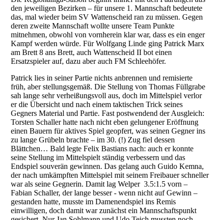
den jeweiligen Bezirken – für unsere 1. Mannschaft bedeutete
das, mal wieder beim SV Wattenscheid ran zu müssen. Gegen
deren zweite Mannschaft wollte unsere Team Punkte
mitnehmen, obwohl von vornherein klar war, dass es ein enger
Kampf werden würde. Für Wolfgang Linde ging Patrick Marx
am Brett 8 ans Brett, auch Wattenscheid II bot einen
Ersatzspieler auf, dazu aber auch FM Schleehöfer.
Patrick lies in seiner Partie nichts anbrennen und remisierte
früh, aber stellungsgemäß. Die Stellung von Thomas Füllgrabe
sah lange sehr verheißungsvoll aus, doch im Mittelspiel verlor
er die Übersicht und nach einem taktischen Trick seines
Gegners Material und Partie. Fast postwendend der Ausgleich:
Torsten Schaller hatte nach nicht eben gelungener Eröffnung
einen Bauern für aktives Spiel geopfert, was seinen Gegner ins
zu lange Grübeln brachte – im 30. (!) Zug fiel dessen
Blättchen… Bald legte Felix Bastians nach: auch er konnte
seine Stellung im Mittelspielt ständig verbessern und das
Endspiel souverän gewinnen. Das gelang auch Guido Kemna,
der nach umkämpften Mittelspiel mit seinem Freibauer schneller
war als seine Gegnerin. Damit lag Welper 3.5:1.5 vorn –
Fabian Schaller, der lange besser - wenn nicht auf Gewinn –
gestanden hatte, musste im Damenendspiel ins Remis
einwilligen, doch damit war zunächst ein Mannschaftspunkt
gesichert. Nur Jan Sohlmann und Udo Teich mussten noch