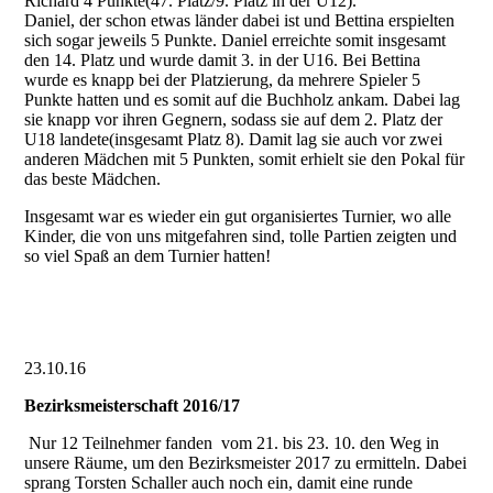
Richard 4 Punkte(47. Platz/9. Platz in der U12).
Daniel, der schon etwas länder dabei ist und Bettina erspielten
sich sogar jeweils 5 Punkte. Daniel erreichte somit insgesamt
den 14. Platz und wurde damit 3. in der U16. Bei Bettina
wurde es knapp bei der Platzierung, da mehrere Spieler 5
Punkte hatten und es somit auf die Buchholz ankam. Dabei lag
sie knapp vor ihren Gegnern, sodass sie auf dem 2. Platz der
U18 landete(insgesamt Platz 8). Damit lag sie auch vor zwei
anderen Mädchen mit 5 Punkten, somit erhielt sie den Pokal für
das beste Mädchen.
Insgesamt war es wieder ein gut organisiertes Turnier, wo alle
Kinder, die von uns mitgefahren sind, tolle Partien zeigten und
so viel Spaß an dem Turnier hatten!
23.10.16
Bezirksmeisterschaft 2016/17
Nur 12 Teilnehmer fanden vom 21. bis 23. 10. den Weg in
unsere Räume, um den Bezirksmeister 2017 zu ermitteln. Dabei
sprang Torsten Schaller auch noch ein, damit eine runde