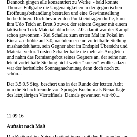
Dennoch gingen alle konzentriert zu Werke - bald konnte
Thomas Füllgrabe die Ungenauigkeiten in der gegnerischen
Eröffnungsbehandlung bestrafen und eine Gewinnstellung
herbeiführen. Doch bevor er den Punkt eintragen durfte, kam
ihm Udo Teich an Brett 3 zuvor, der seinem Gegner mit einem
taktischen Trick Material abluchste. 2:0 - damit war der Kampf
schon gewonnen - Kai Schaller, zum ersten Mal im Pokal im
Einsatz. erhöhte auf 3:0, nachdem er eine vorteilhafte Stellung
misshandelt hatte, sein Gegner aber im Endspiel Übersicht und
Material verlor. Torsten Schaller hatte nie mehr als Ausgleich
und nahm das Remisangebot seines Gegners an, der seine nun
leicht vorteilhafte Stellung nicht weiter "kneten" wollte - dazu
war der herbstliche Sonntagnachmittag denn doch noch zu
schön...
Der 3.5:0.5 Sieg beschert uns in der Runde der letzten Acht
nun die Schachfreunde von Springer Bochum als Neuauflage
des letztjährigen Viertelfinals. Damals gewannen wir 4:0....
11.09.16
Auftakt nach Maß
Die Regionalliga-Saison beginnt immer mit den Paarungen aus