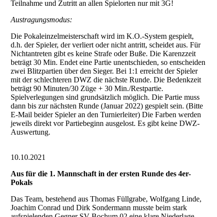
Teilnahme und Zutritt an allen Spielorten nur mit 3G!
Austragungsmodus:
Die Pokaleinzelmeisterschaft wird im K.O.-System gespielt,
d.h. der Spieler, der verliert oder nicht antritt, scheidet aus. Für
Nichtantreten gibt es keine Strafe oder Buße. Die Karenzzeit
beträgt 30 Min. Endet eine Partie unentschieden, so entscheiden
zwei Blitzpartien über den Sieger. Bei 1:1 erreicht der Spieler
mit der schlechteren DWZ die nächste Runde. Die Bedenkzeit
beträgt 90 Minuten/30 Züge + 30 Min./Restpartie.
Spielverlegungen sind grundsätzlich möglich. Die Partie muss
dann bis zur nächsten Runde (Januar 2022) gespielt sein. (Bitte
E-Mail beider Spieler an den Turnierleiter) Die Farben werden
jeweils direkt vor Partiebeginn ausgelost. Es gibt keine DWZ-
Auswertung.
10.10.2021
Aus für die 1. Mannschaft in der ersten Runde des 4er-
Pokals
Das Team, bestehend aus Thomas Füllgrabe, Wolfgang Linde,
Joachim Conrad und Dirk Sondermann musste beim stark
aufspielenden Gegner SV Bochum 02 eine klare Niederlage