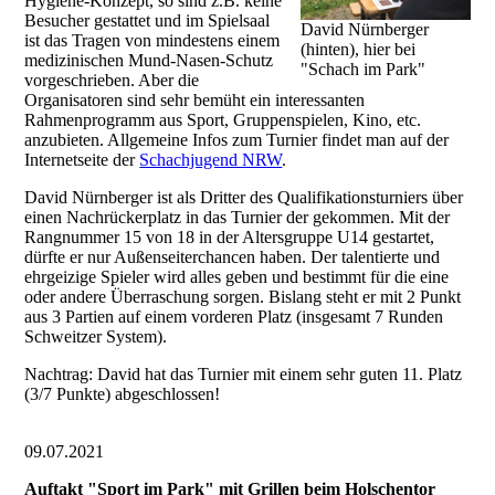
Hygiene-Konzept, so sind z.B. keine
Besucher gestattet und im Spielsaal
David Nürnberger
ist das Tragen von mindestens einem
(hinten), hier bei
medizinischen Mund-Nasen-Schutz
"Schach im Park"
vorgeschrieben. Aber die
Organisatoren sind sehr bemüht ein interessanten
Rahmenprogramm aus Sport, Gruppenspielen, Kino, etc.
anzubieten. Allgemeine Infos zum Turnier findet man auf der
Internetseite der
Schachjugend NRW
.
David Nürnberger ist als Dritter des Qualifikationsturniers über
einen Nachrückerplatz in das Turnier der gekommen. Mit der
Rangnummer 15 von 18 in der Altersgruppe U14 gestartet,
dürfte er nur Außenseiterchancen haben. Der talentierte und
ehrgeizige Spieler wird alles geben und bestimmt für die eine
oder andere Überraschung sorgen. Bislang steht er mit 2 Punkt
aus 3 Partien auf einem vorderen Platz (insgesamt 7 Runden
Schweitzer System).
Nachtrag: David hat das Turnier mit einem sehr guten 11. Platz
(3/7 Punkte) abgeschlossen!
09.07.2021
Auftakt "Sport im Park" mit Grillen beim Holschentor