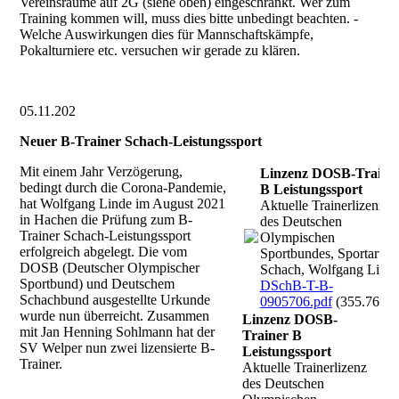
Vereinsräume auf 2G (siehe oben) eingeschränkt. Wer zum
Training kommen will, muss dies bitte unbedingt beachten. -
Welche Auswirkungen dies für Mannschaftskämpfe,
Pokalturniere etc. versuchen wir gerade zu klären.
05.11.202
Neuer B-Trainer Schach-Leistungssport
Mit einem Jahr Verzögerung,
Linzenz DOSB-Traine
bedingt durch die Corona-Pandemie,
B Leistungssport
hat Wolfgang Linde im August 2021
Aktuelle Trainerlizenz
in Hachen die Prüfung zum B-
des Deutschen
Trainer Schach-Leistungssport
Olympischen
erfolgreich abgelegt. Die vom
Sportbundes, Sportart:
DOSB (Deutscher Olympischer
Schach, Wolfgang Lind
Sportbund) und Deutschem
DSchB-T-B-
Schachbund ausgestellte Urkunde
0905706.pdf
(355.76KB
wurde nun überreicht. Zusammen
Linzenz DOSB-
mit Jan Henning Sohlmann hat der
Trainer B
SV Welper nun zwei lizensierte B-
Leistungssport
Trainer.
Aktuelle Trainerlizenz
des Deutschen