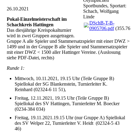
Olympischen
Sportbundes, Sportart:
26.10.2021
Schach, Wolfgang
Linde
Pokal-Einzelmeisterschaft im
DSchB-T-B-
Schachkreis Hattingen
0905706.pdf
(355.76KB
Das diesjährige Kreispokalturnier
wird in zwei Gruppen ausgetragen.
Gruppe A alle Spieler und Stammersatzspieler mit einer DWZ >
1499 und in der Gruppe B alle Spieler und Stammersatzspieler
mit einer DWZ < 1500 aller Hattinger Vereine. (Auslosung
siehe PDF-Datei, rechts)
Runde 1:
Mittwoch, 10.11.2021, 19.15 Uhr (Teile Gruppe B)
Spiellokal der SG Blankenstein, Turnierleiter K.
Reinhard (02324-6 11 51),
Freitag, 12.11.2021, 19.15 Uhr (Teile Gruppe B)
Spiellokal des SV Hattingen, Turnierleiter M. Boecker
(0234-384 034)
Freitag, 19.11.2021.19.15 Uhr (nur Gruppe A) Spiellokal
des SV Welper 22, Turnierleiter V. Heidt (02324-5 43
46)