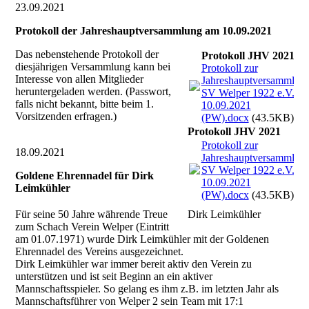
23.09.2021
Protokoll der Jahreshauptversammlung am 10.09.2021
Das nebenstehende Protokoll der
Protokoll JHV 2021
diesjährigen Versammlung kann bei
Protokoll zur
Interesse von allen Mitglieder
Jahreshauptversammlun
heruntergeladen werden. (Passwort,
SV Welper 1922 e.V. a
falls nicht bekannt, bitte beim 1.
10.09.2021
Vorsitzenden erfragen.)
(PW).docx
(43.5KB)
Protokoll JHV 2021
Protokoll zur
18.09.2021
Jahreshauptversammlun
SV Welper 1922 e.V. a
Goldene Ehrennadel für Dirk
10.09.2021
Leimkühler
(PW).docx
(43.5KB)
Für seine 50 Jahre währende Treue
Dirk Leimkühler
zum Schach Verein Welper (Eintritt
am 01.07.1971) wurde Dirk Leimkühler mit der Goldenen
Ehrennadel des Vereins ausgezeichnet.
Dirk Leimkühler war immer bereit aktiv den Verein zu
unterstützen und ist seit Beginn an ein aktiver
Mannschaftsspieler. So gelang es ihm z.B. im letzten Jahr als
Mannschaftsführer von Welper 2 sein Team mit 17:1