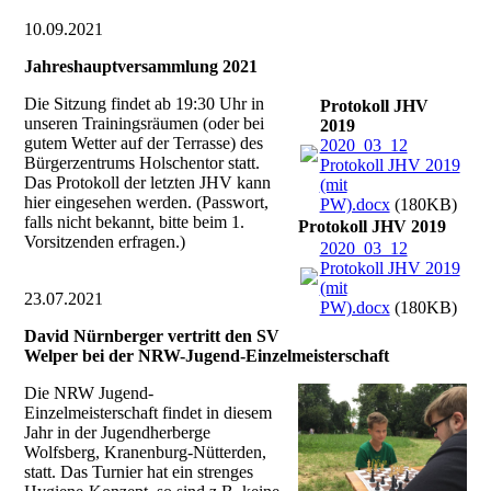
10.09.2021
Jahreshauptversammlung 2021
Die Sitzung findet ab 19:30 Uhr in
Protokoll JHV
unseren Trainingsräumen (oder bei
2019
gutem Wetter auf der Terrasse) des
2020_03_12
Bürgerzentrums Holschentor statt.
Protokoll JHV 2019
Das Protokoll der letzten JHV kann
(mit
hier eingesehen werden. (Passwort,
PW).docx
(180KB)
falls nicht bekannt, bitte beim 1.
Protokoll JHV 2019
Vorsitzenden erfragen.)
2020_03_12
Protokoll JHV 2019
(mit
23.07.2021
PW).docx
(180KB)
David Nürnberger vertritt den SV
Welper bei der NRW-Jugend-Einzelmeisterschaft
Die NRW Jugend-
Einzelmeisterschaft findet in diesem
Jahr in der Jugendherberge
Wolfsberg, Kranenburg-Nütterden,
statt. Das Turnier hat ein strenges