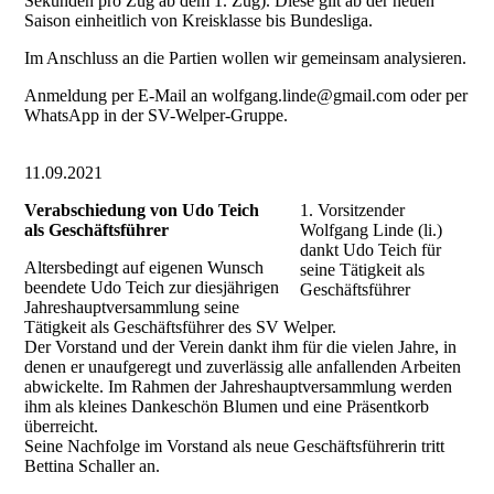
Sekunden pro Zug ab dem 1. Zug). Diese gilt ab der neuen
Saison einheitlich von Kreisklasse bis Bundesliga.
Im Anschluss an die Partien wollen wir gemeinsam analysieren.
Anmeldung per E-Mail an wolfgang.linde@gmail.com oder per
WhatsApp in der SV-Welper-Gruppe.
11.09.2021
Verabschiedung von Udo Teich
1. Vorsitzender
als Geschäftsführer
Wolfgang Linde (li.)
dankt Udo Teich für
Altersbedingt auf eigenen Wunsch
seine Tätigkeit als
beendete Udo Teich zur diesjährigen
Geschäftsführer
Jahreshauptversammlung seine
Tätigkeit als Geschäftsführer des SV Welper.
Der Vorstand und der Verein dankt ihm für die vielen Jahre, in
denen er unaufgeregt und zuverlässig alle anfallenden Arbeiten
abwickelte. Im Rahmen der Jahreshauptversammlung werden
ihm als kleines Dankeschön Blumen und eine Präsentkorb
überreicht.
Seine Nachfolge im Vorstand als neue Geschäftsführerin tritt
Bettina Schaller an.